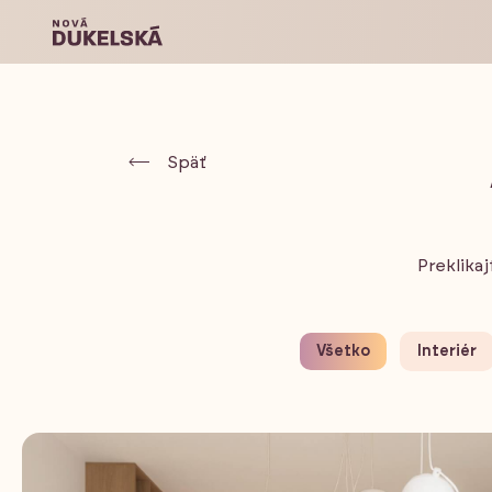
Späť
Preklikaj
Všetko
Interiér