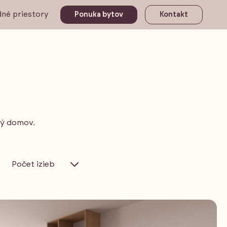
né priestory
Ponuka bytov
Kontakt
?
avý domov.
Počet izieb