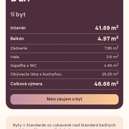
1i byt
2
41.69 m
Interiér
2
4.97 m
Balkón
2
Zádverie
7.85 m
2
Hala
3.6 m
2
Kúpeľňa s WC
4.99 m
2
Obývacia izba s kuchyňou
25.25 m
2
46.66 m
Celková výmera
Mám záujem o byt
Byty v štandarde sú vybavené nad štandard bežných