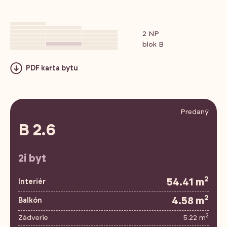
2 NP
blok B
PDF karta bytu
Predaný
B 2.6
2i byt
2
54.41 m
Interiér
2
4.58 m
Balkón
2
Zádverie
5.22 m