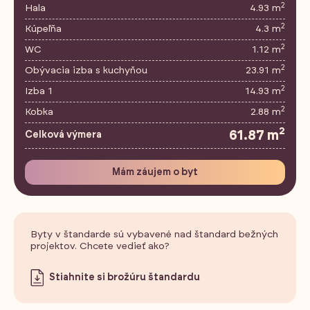
2
Hala
4.93 m
2
Kúpeľňa
4.3 m
2
WC
1.12 m
2
Obývacia izba s kuchyňou
23.91 m
2
Izba 1
14.93 m
2
Kobka
2.88 m
2
61.87 m
Celková výmera
Mám záujem o byt
Byty v štandarde sú vybavené nad štandard bežných
projektov. Chcete vedieť ako?
Stiahnite si brožúru štandardu