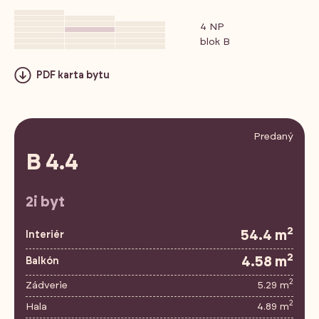
4 NP
blok B
PDF karta bytu
Predaný
B 4.4
2i byt
2
54.4 m
Interiér
2
4.58 m
Balkón
2
Zádverie
5.29 m
2
Hala
4.89 m