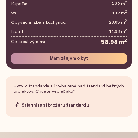
2
Kúpeľňa
4.32 m
2
WC
1.12 m
2
Obývacia izba s kuchyňou
23.85 m
2
Izba 1
14.93 m
2
58.98 m
Celková výmera
Mám záujem o byt
Byty v štandarde sú vybavené nad štandard bežných
projektov. Chcete vedieť ako?
Stiahnite si brožúru štandardu