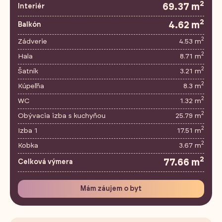
2
69.37 m
Interiér
2
4.62 m
Balkón
2
Zádverie
4.53 m
2
Hala
8.71 m
2
Šatník
3.21 m
2
Kúpeľňa
8.3 m
2
WC
1.32 m
2
Obývacia izba s kuchyňou
25.79 m
2
Izba 1
17.51 m
2
Kobka
3.67 m
2
77.66 m
Celková výmera
Mám záujem o byt