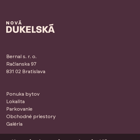
Bernal s. r. o.
Račianska 97
831 02 Bratislava
Ponuka bytov
Lokalita
Parkovanie
Obchodné priestory
Galéria
Stiahnuť PDF so štandardmi