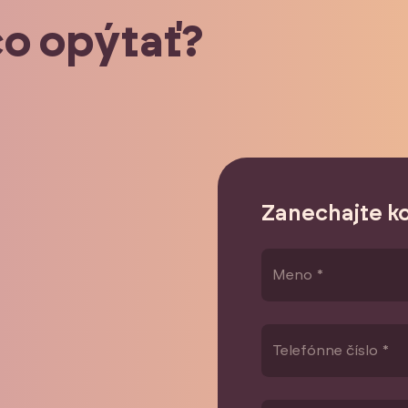
čo opýtať?
Zanechajte k