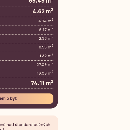
69.49 m
2
4.62 m
2
4.94 m
2
6.17 m
2
2.33 m
2
8.55 m
2
1.32 m
2
27.09 m
2
19.09 m
2
74.11 m
em o byt
ené nad štandard bežných
ko?