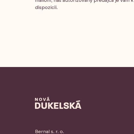
mailom, náš autorizovaný predajca je vám k
dispozícii.
Bernal s. r. o.