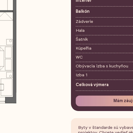
Interiér
Balkón
Zádverie
Hala
Šatník
Kúpeľňa
WC
Obývacia izba s kuchyňou
Izba 1
Celková výmera
Mám záuj
Byty v štandarde sú vybav
projektov. Chcete vedieť a