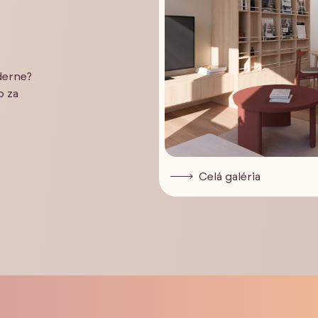
derne?
o za
Celá galéria