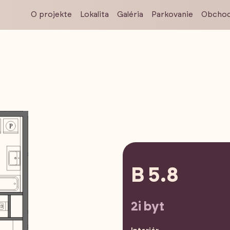
O projekte
Lokalita
Galéria
Parkovanie
Obchod
B 5.8
2i byt