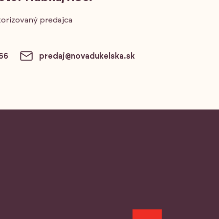
orizovaný predajca
166
predaj@novadukelska.sk