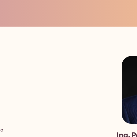
bo
Ing. 