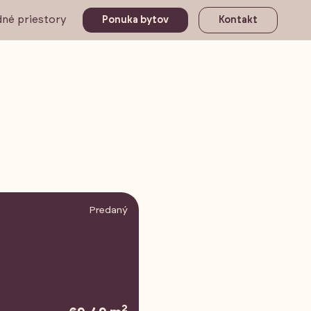
né priestory
Ponuka bytov
Kontakt
Predaný
2