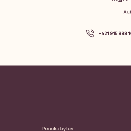
Aut
+421 915 888 
Ponuka bytov