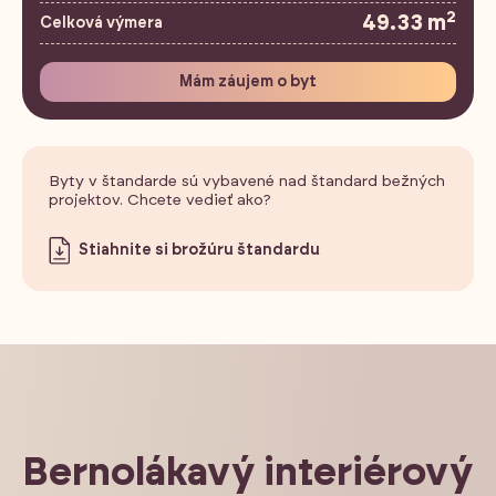
2
49.33 m
Celková výmera
Mám záujem o byt
Byty v štandarde sú vybavené nad štandard bežných
projektov. Chcete vedieť ako?
Stiahnite si brožúru štandardu
Bernolákavý interiérový