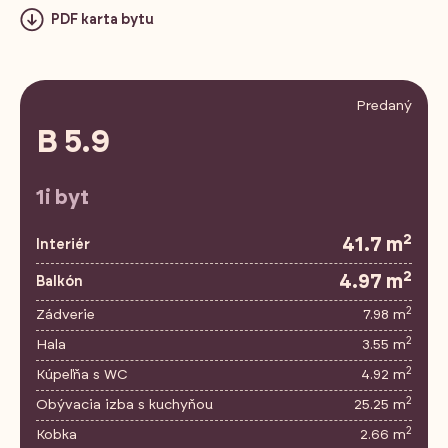
PDF karta bytu
Predaný
B 5.9
1i byt
2
41.7 m
Interiér
2
4.97 m
Balkón
2
Zádverie
7.98 m
2
Hala
3.55 m
2
Kúpeľňa s WC
4.92 m
2
Obývacia izba s kuchyňou
25.25 m
2
Kobka
2.66 m