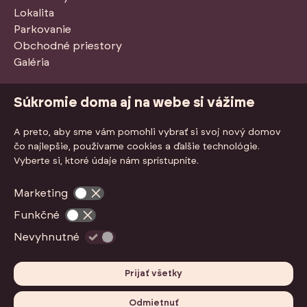
Lokalita
Parkovanie
Obchodné priestory
Galéria
Stiahnuť PDF so štandardmi
Súkromie doma aj na webe si vážime
A preto, aby sme vám pomohli vybrať si svoj nový domov
čo najlepšie, používame cookies a ďalšie technológie.
Vyberte si, ktoré údaje nám sprístupníte.
Marketing
Funkčné
Nevyhnutné
Prijať všetky
Nastavenia cookies
GDPR
Odmietnuť