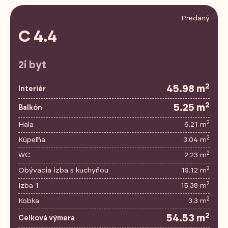
Predaný
C 4.4
2i byt
2
45.98 m
Interiér
2
5.25 m
Balkón
2
Hala
6.21 m
2
Kúpeľňa
3.04 m
2
WC
2.23 m
2
Obývacia izba s kuchyňou
19.12 m
2
Izba 1
15.38 m
2
Kobka
3.3 m
2
54.53 m
Celková výmera