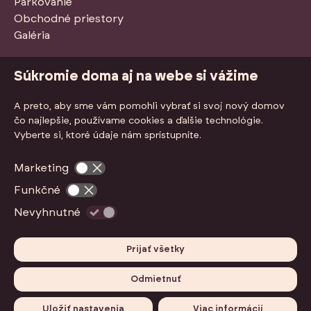
Parkovanie
Obchodné priestory
Galéria
Stiahnuť PDF so štandardmi
Súkromie doma aj na webe si vážime
A preto, aby sme vám pomohli vybrať si svoj nový domov
čo najlepšie, používame cookies a ďalšie technológie.
Vyberte si, ktoré údaje nám sprístupníte.
Marketing
Funkčné
Nevyhnutné
Prijať všetky
Nastavenia cookies
GDPR
Odmietnuť
Copyright © 2026 Nová Dukelská. Všetky práva
vyhradené.
Uložiť nastavenia
Viac informácií