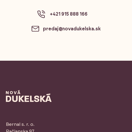
+421 915 888 166
predaj@novadukelska.sk
Bernal s. r. o.
Račianska 97