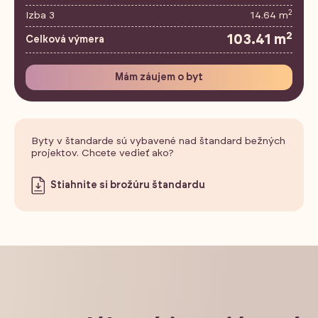
2
Izba 3
14.64 m
2
103.41 m
Celková výmera
Mám záujem o byt
Byty v štandarde sú vybavené nad štandard bežných
projektov. Chcete vedieť ako?
Stiahnite si brožúru štandardu