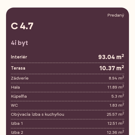
Predaný
C 4.7
4i byt
2
93.04 m
Interiér
2
10.37 m
Terasa
2
Zádverie
8.94 m
2
Hala
11.89 m
2
Kúpeľňa
5.3 m
2
WC
1.83 m
2
Obývacia izba s kuchyňou
25.57 m
2
Izba 1
12.51 m
2
Izba 2
12.36 m