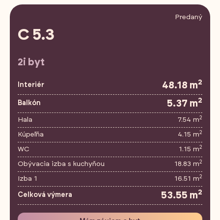
Predaný
C 5.3
2i byt
2
48.18 m
Interiér
2
5.37 m
Balkón
2
Hala
7.54 m
2
Kúpeľňa
4.15 m
2
WC
1.15 m
2
Obývacia izba s kuchyňou
18.83 m
2
Izba 1
16.51 m
2
53.55 m
Celková výmera