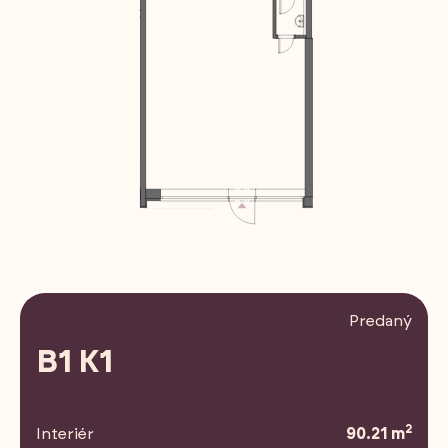
Predaný
B1 K1
2
Interiér
90.21 m