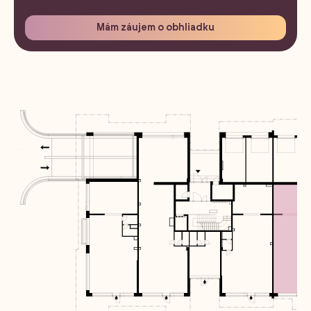
Mám záujem o obhliadku