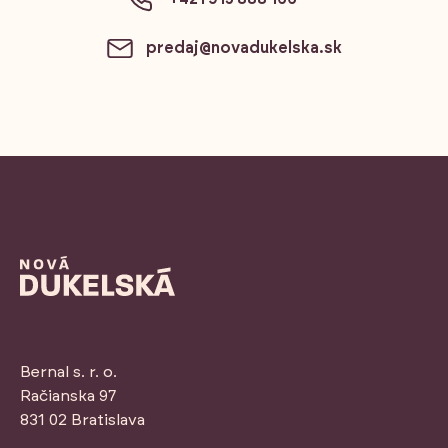
predaj@novadukelska.sk
Bernal s. r. o.
Račianska 97
831 02 Bratislava