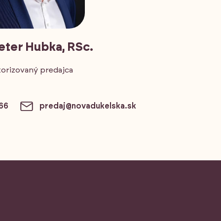
Peter Hubka, RSc.
orizovaný predajca
166
predaj@novadukelska.sk