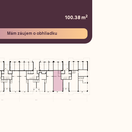
2
100.38 m
Mám záujem o obhliadku