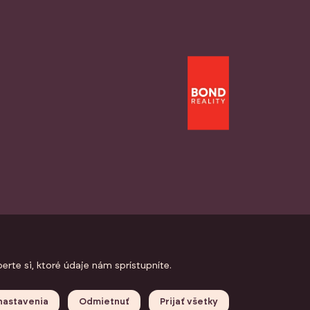
Nastavenia cookies
GDPR
rte si, ktoré údaje nám sprístupníte.
 nastavenia
Odmietnuť
Prijať všetky