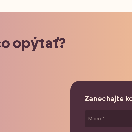
čo opýtať?
Zanechajte k