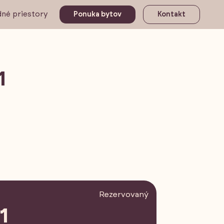
né priestory
Ponuka bytov
Kontakt
1
Rezervovaný
1