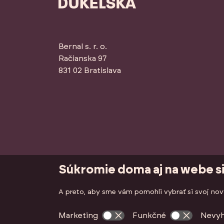
Bernal s. r. o.
Račianska 97
831 02 Bratislava
Súkromie doma aj na webe s
Copyright © 2026 Nová Dukelská. Všetky p
A preto, aby sme vám pomohli vybrať si svoj nový
Marketing
Funkčné
Nevy