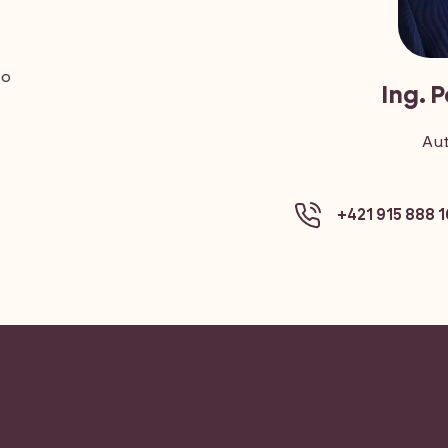
bo
Ing. 
Aut
+421 915 888 