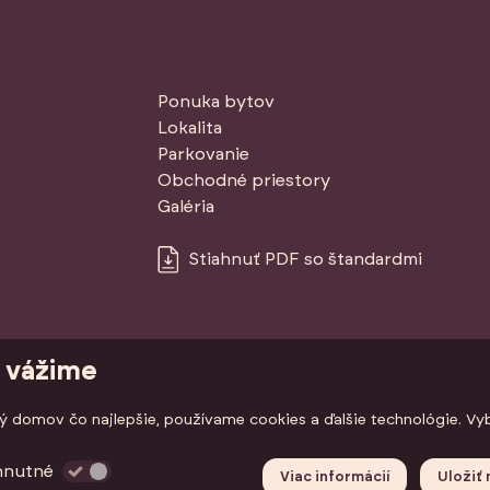
Ponuka bytov
Lokalita
Parkovanie
Obchodné priestory
Galéria
Stiahnuť PDF so štandardmi
i vážime
ráva vyhradené.
 domov čo najlepšie, používame cookies a ďalšie technológie. Vybe
hnutné
Viac informácií
Uložiť